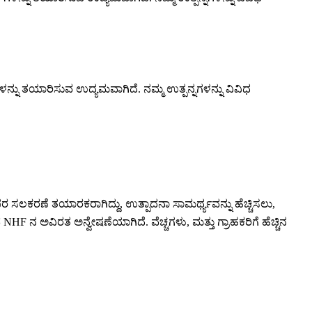
್‌ಗಳನ್ನು ತಯಾರಿಸುವ ಉದ್ಯಮವಾಗಿದೆ. ನಮ್ಮ ಉತ್ಪನ್ನಗಳನ್ನು ವಿವಿಧ
ಲಕರಣೆ ತಯಾರಕರಾಗಿದ್ದು, ಉತ್ಪಾದನಾ ಸಾಮರ್ಥ್ಯವನ್ನು ಹೆಚ್ಚಿಸಲು,
 ನ ಅವಿರತ ಅನ್ವೇಷಣೆಯಾಗಿದೆ. ವೆಚ್ಚಗಳು, ಮತ್ತು ಗ್ರಾಹಕರಿಗೆ ಹೆಚ್ಚಿನ