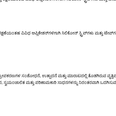
ರಕ್ಷಣೆಯಂತಹ ವಿವಿಧ ಅಪ್ಲಿಕೇಶನ್‌ಗಳಿಗಾಗಿ ಸಿಲಿಕೋನ್ ಸ್ಟ್ರಿಪ್‌ಗಳು ಮತ್ತು ಟೇಪ
ಪಕರಣಗಳ ಸಂಶೋಧನೆ, ಉತ್ಪಾದನೆ ಮತ್ತು ಮಾರಾಟದಲ್ಲಿ ತೊಡಗಿರುವ ವೃತ್ತಿಪರ ಸ
, ಸ್ವಯಂಚಾಲಿತ ಮತ್ತು ಪರಿಣಾಮಕಾರಿ ಸಾಧನಗಳನ್ನು ನಿರಂತರವಾಗಿ ಒದಗಿಸುವ NHF