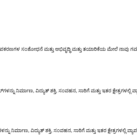
ಪಕರಣಗಳ ಸಂಶೋಧನೆ ಮತ್ತು ಅಭಿವೃದ್ಧಿ ಮತ್ತು ತಯಾರಿಕೆಯ ಮೇಲೆ ನಾವು ಗಮನಹರಿಸ
 ನಿರ್ಮಾಣ, ವಿದ್ಯುತ್ ಶಕ್ತಿ, ಸಂವಹನ, ಸಾರಿಗೆ ಮತ್ತು ಇತರ ಕ್ಷೇತ್ರಗಳಲ್ಲಿ 