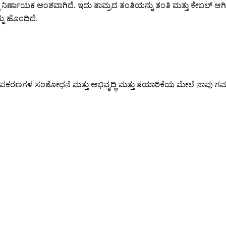
ಲಿ ನಿರ್ಣಾಯಕ ಅಂಶವಾಗಿದೆ. ಇದು ತಾಮ್ರದ ತಂತಿಯನ್ನು ತಂತಿ ಮತ್ತು ಕೇಬಲ್ ಆಗ
ನು ಹೊಂದಿದೆ.
ಪಕರಣಗಳ ಸಂಶೋಧನೆ ಮತ್ತು ಅಭಿವೃದ್ಧಿ ಮತ್ತು ತಯಾರಿಕೆಯ ಮೇಲೆ ನಾವು ಗಮನಹರಿಸ