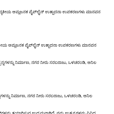
ೈದ್ಯಕೀಯ ಆಮ್ಲಜನಕ ಪೈಪ್‌ಲೈನ್ ಉತ್ಪಾದನಾ ಉಪಕರಣಗಳು ಮಾನವನ
ತ್ಪನ್ನಗಳನ್ನು ನಿರ್ಮಾಣ, ನಗರ ನೀರು ಸರಬರಾಜು, ಒಳಚರಂಡಿ, ಅನಿಲ