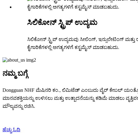
ಸಿಲಿಕೋನ್ ಸ್ಟ್ರಿಪ್ ಉದ್ಯಮ
ಸಿಲಿಕೋನ್ ಸ್ಟ್ರಿಪ್ ಉದ್ಯಮವು ಸೀಲಿಂಗ್, ಇನ್ಸುಲೇಟಿಂಗ್ ಮತ್ತು 
ಕೈಗಾರಿಕೆಗಳಲ್ಲಿ ಅಗತ್ಯಗಳಿಗೆ ಕಸ್ಟಮೈಸ್ ಮಾಡಬಹುದು.
ನಮ್ಮ ಬಗ್ಗೆ
Dongguan NHF ಮೆಷಿನರಿ ಕಂ., ಲಿಮಿಟೆಡ್ ಎಂಬುದು ವೈರ್ ಕೇಬಲ್ ಯಂತ್ರೋ
ಮಾನವಶಕ್ತಿಯನ್ನು ಉಳಿಸಲು ಮತ್ತು ಉತ್ಪಾದನೆಯನ್ನು ಕಡಿಮೆ ಮಾಡಲು ವೃತ್ತಿಪರ
ಮೌಲ್ಯವನ್ನು ರಚಿಸಿ.
ಹೆಚ್ಚು ಓದಿ