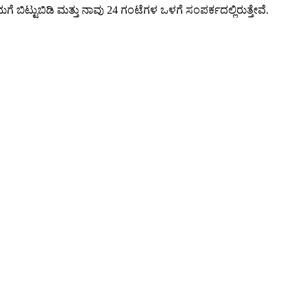
 ಬಿಟ್ಟುಬಿಡಿ ಮತ್ತು ನಾವು 24 ಗಂಟೆಗಳ ಒಳಗೆ ಸಂಪರ್ಕದಲ್ಲಿರುತ್ತೇವೆ.