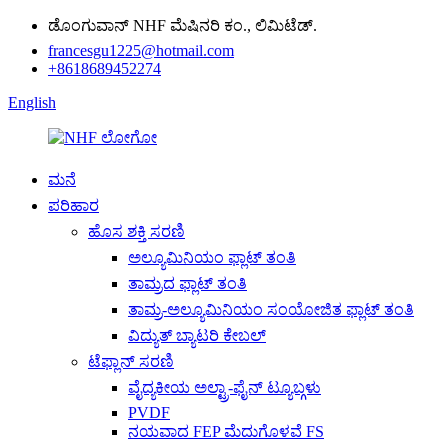
ಡೊಂಗುವಾನ್ NHF ಮೆಷಿನರಿ ಕಂ., ಲಿಮಿಟೆಡ್.
francesgu1225@hotmail.com
+8618689452274
English
ಮನೆ
ಪರಿಹಾರ
ಹೊಸ ಶಕ್ತಿ ಸರಣಿ
ಅಲ್ಯೂಮಿನಿಯಂ ಫ್ಲಾಟ್ ತಂತಿ
ತಾಮ್ರದ ಫ್ಲಾಟ್ ತಂತಿ
ತಾಮ್ರ-ಅಲ್ಯೂಮಿನಿಯಂ ಸಂಯೋಜಿತ ಫ್ಲಾಟ್ ತಂತಿ
ವಿದ್ಯುತ್ ಬ್ಯಾಟರಿ ಕೇಬಲ್
ಟೆಫ್ಲಾನ್ ಸರಣಿ
ವೈದ್ಯಕೀಯ ಅಲ್ಟ್ರಾ-ಫೈನ್ ಟ್ಯೂಬ್ಗಳು
PVDF
ನಯವಾದ FEP ಮೆದುಗೊಳವೆ FS