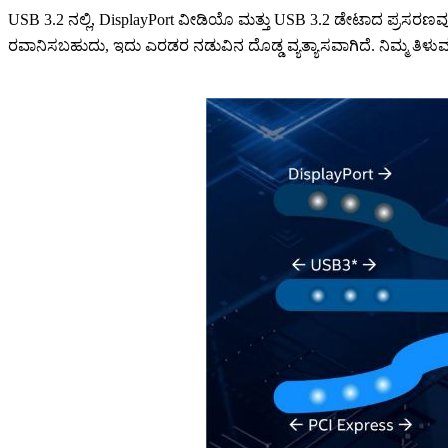
USB 3.2 ನಲ್ಲಿ, DisplayPort ವೀಡಿಯೊ ಮತ್ತು USB 3.2 ಡೇಟಾದ ಪ್ರಸರಣವು
ರವಾನಿಸಬಹುದು, ಇದು ಎರಡರ ನಡುವಿನ ದೊಡ್ಡ ವ್ಯತ್ಯಾಸವಾಗಿದೆ. ನಿಮ್ಮ ತಿಳು