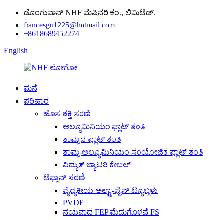
ಡೊಂಗುವಾನ್ NHF ಮೆಷಿನರಿ ಕಂ., ಲಿಮಿಟೆಡ್.
francesgu1225@hotmail.com
+8618689452274
English
ಮನೆ
ಪರಿಹಾರ
ಹೊಸ ಶಕ್ತಿ ಸರಣಿ
ಅಲ್ಯೂಮಿನಿಯಂ ಫ್ಲಾಟ್ ತಂತಿ
ತಾಮ್ರದ ಫ್ಲಾಟ್ ತಂತಿ
ತಾಮ್ರ-ಅಲ್ಯೂಮಿನಿಯಂ ಸಂಯೋಜಿತ ಫ್ಲಾಟ್ ತಂತಿ
ವಿದ್ಯುತ್ ಬ್ಯಾಟರಿ ಕೇಬಲ್
ಟೆಫ್ಲಾನ್ ಸರಣಿ
ವೈದ್ಯಕೀಯ ಅಲ್ಟ್ರಾ-ಫೈನ್ ಟ್ಯೂಬ್ಗಳು
PVDF
ನಯವಾದ FEP ಮೆದುಗೊಳವೆ FS