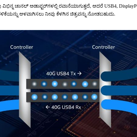
 ವಿಭಿನ್ನ ಚಾನಲ್ ಅಡಾಪ್ಟರ್‌ಗಳಲ್ಲಿ ರವಾನೆಯಾಗುತ್ತದೆ, ಆದರೆ USB4, Display
ವಳಿಕೆಯನ್ನು ಆಳವಾಗಿಸಲು ನೀವು ಕೆಳಗಿನ ಚಿತ್ರವನ್ನು ನೋಡಬಹುದು.