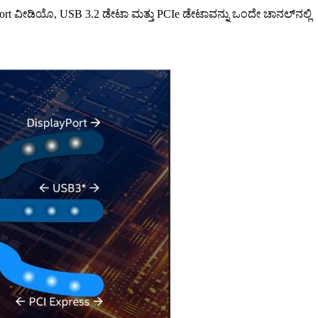
Port ವೀಡಿಯೊ, USB 3.2 ಡೇಟಾ ಮತ್ತು PCIe ಡೇಟಾವನ್ನು ಒಂದೇ ಚಾನಲ್‌ನಲ್ಲಿ