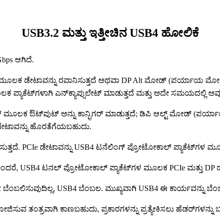
USB3.2 ಮತ್ತು ಇತ್ತೀಚಿನ USB4 ಹೋಲಿಕೆ
Gbps ಆಗಿದೆ.
ಮೂಲಕ ಡೇಟಾವನ್ನು ರವಾನಿಸುತ್ತದೆ ಅಥವಾ DP Alt ಮೋಡ್ (ಪರ್ಯಾಯ ಮೋಡ್) 
ಕ ಪ್ಯಾಕೆಟ್‌ಗಳಾಗಿ ಎನ್‌ಕ್ಯಾಪ್ಸುಲೇಟ್ ಮಾಡುತ್ತದೆ ಮತ್ತು ಅದೇ ಸಮಯದಲ್ಲಿ ಅವುಗ
 ಮೂಲಕ ಔಟ್‌ಪುಟ್ ಅನ್ನು ಕಾನ್ಫಿಗರ್ ಮಾಡುತ್ತದೆ; ಡಿಪಿ ಆಲ್ಟ್ ಮೋಡ್ (ಪರ
 ಡೇಟಾವನ್ನು ಹೊರತೆಗೆಯಬಹುದು.
ಲಿಸುತ್ತದೆ. PCIe ಡೇಟಾವನ್ನು USB4 ಟನೆಲಿಂಗ್ ಪ್ರೋಟೋಕಾಲ್ ಪ್ಯಾಕೆಟ್‌ಗಳ 
, ಅಂದರೆ, USB4 ಟನಲ್ ಪ್ರೋಟೋಕಾಲ್ ಪ್ಯಾಕೆಟ್‌ಗಳ ಮೂಲಕ PCIe ಮತ್ತು DP
2 ಬೆಂಬಲಿಸುವುದಿಲ್ಲ, USB4 ಬೆಂಬಲ. ಮುಖ್ಯವಾಗಿ USB4 ಈ ಕಾರ್ಯವನ್ನು ಬೆಂಬ
ಿಸುವ ತಂತ್ರವಾಗಿ ಕಾಣಬಹುದು, ಪ್ರಕಾರಗಳನ್ನು ಪ್ರತ್ಯೇಕಿಸಲು ಹೆಡರ್‌ಗಳನ್ನು 