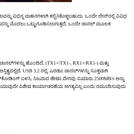
ನು ವಿಭಿನ್ನ ವಾಹನಗಳಾಗಿ ಕಲ್ಪಿಸಿಕೊಳ್ಳಬಹುದು. ಒಂದೇ ಲೇನ್‌ನಲ್ಲಿ ವಿವಿಧ
ಡೇಟಾವನ್ನು ಮೊದಲು ಒಟ್ಟುಗೂಡಿಸಲಾಗುತ್ತದೆ, ಒಂದೇ ಚಾನಲ್ ಮೂಲಕ
 ಚಾನಲ್‌ಗಳನ್ನು ಹೊಂದಿದೆ, (TX1+/TX1-, RX1+/RX1-) ಮತ್ತು
ತ್ವದಲ್ಲಿದೆ. USB 3.2 ರಲ್ಲಿ, ಎರಡೂ ಚಾನಲ್‌ಗಳನ್ನು ಸೂಕ್ತವಾಗಿ
b ಎನ್‌ಕೋಡಿಂಗ್ ಬಳಸಿ, ನಿಜವಾದ ಡೇಟಾ ವೇಗವು ಸುಮಾರು 2500MB/s ಅನ್ನು
ರಿಂದ ಯಾವುದೇ ವಿಶೇಷ ಕಾರ್ಯಾಚರಣೆಯ ಅಗತ್ಯವಿಲ್ಲ ಎಂದು ನಮೂದಿಸುವುದು