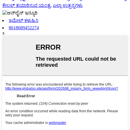
ಕೇಬಲ್ ತಯಾರಿಸುವ ಯಂತ್ರ
,
ಎಲ್ಲಾ ಉತ್ಪನ್ನಗಳು
ಇಮೇಲ್ ಕಳುಹಿಸಿ
8618689452274
x