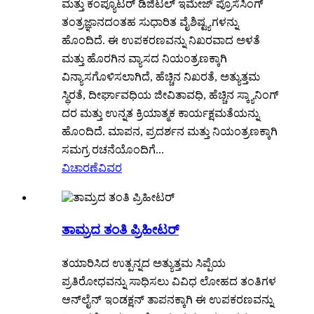
ಮತ್ತು ಕಂಪ್ಯೂಟರ್ ಡಿಜಿಟಲ್ ಇಮೇಜ್ ಪ್ರೊಸೆಸಿಂಗ್
ತಂತ್ರಜ್ಞಾನದಂತಹ ಸುಧಾರಿತ ವೈಶಿಷ್ಟ್ಯಗಳನ್ನು
ಹೊಂದಿದೆ. ಈ ಉಪಕರಣವನ್ನು ನಿಖರವಾದ ಅಳತೆ
ಮತ್ತು ಹೊರಗಿನ ವ್ಯಾಸದ ನಿಯಂತ್ರಣಕ್ಕಾಗಿ
ವಿನ್ಯಾಸಗೊಳಿಸಲಾಗಿದೆ, ಹೆಚ್ಚಿನ ನಿಖರತೆ, ಅತ್ಯುತ್ತಮ
ಸ್ಥಿರತೆ, ದೀರ್ಘಾವಧಿಯ ಜೀವಿತಾವಧಿ, ಹೆಚ್ಚಿನ ಸ್ಕ್ಯಾನಿಂಗ್
ದರ ಮತ್ತು ಉನ್ನತ ಕ್ರಿಯಾತ್ಮಕ ಕಾರ್ಯಕ್ಷಮತೆಯನ್ನು
ಹೊಂದಿದೆ. ಮಾಪನ, ಪ್ರದರ್ಶನ ಮತ್ತು ನಿಯಂತ್ರಣಕ್ಕಾಗಿ
ಸಮಗ್ರ ರಚನೆಯೊಂದಿಗೆ...
ವಿಚಾರಣೆ
ವಿವರ
ತಾಮ್ರದ ತಂತಿ ಪ್ರಿಹೀಟರ್
ತಯಾರಿಸಿದ ಉತ್ಪನ್ನದ ಅತ್ಯುತ್ತಮ ಸಿಪ್ಪೆಯ
ಪ್ರತಿರೋಧವನ್ನು ಸಾಧಿಸಲು ವಿವಿಧ ಲೋಹದ ತಂತಿಗಳ
ಆನ್‌ಲೈನ್ ಇಂಡಕ್ಷನ್ ತಾಪನಕ್ಕಾಗಿ ಈ ಉಪಕರಣವನ್ನು