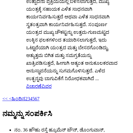
ಉತ್ಪಾದನಾ ಪ್ರಕ್ರಿಯೆಯಲ್ಲಿ ಬಳಸಲಾಗುತ್ತದೆ, ಮುಖ್ಯ
ಯಂತ್ರಕ್ಕೆ ಸಹಾಯಕ ಎಳೆತ ಸಾಧನವಾಗಿ
ಕಾರ್ಯನಿರ್ವಹಿಸುತ್ತದೆ ಅಥವಾ ಎಳೆತ ಸಾಧನವಾಗಿ
ಸ್ವತಂತ್ರವಾಗಿ ಕಾರ್ಯನಿರ್ವಹಿಸುತ್ತದೆ. ಸಂಪೂರ್ಣ
ಯಂತ್ರದ ಮುಖ್ಯ ಚೌಕಟ್ಟನ್ನು ಉತ್ತಮ-ಗುಣಮಟ್ಟದ
ಉಕ್ಕಿನ ಫಲಕಗಳಿಂದ ತಯಾರಿಸಲಾಗುತ್ತದೆ, ಇದು
ಒಟ್ಟಾರೆಯಾಗಿ ಯಂತ್ರದ ಮತ್ತು ಬೇಸರಗೊಂಡಿದ್ದು,
ಅತ್ಯುತ್ತಮ ಬಿಗಿತ ಮತ್ತು ಸಮಗ್ರತೆಯನ್ನು
ಖಾತ್ರಿಪಡಿಸುತ್ತದೆ, ಹೀಗಾಗಿ ಅತ್ಯಂತ ಅನುಕೂಲಕರವಾದ
ಅನುಸ್ಥಾಪನೆಯನ್ನು ಸುಗಮಗೊಳಿಸುತ್ತದೆ. ಎಳೆದ
ಉತ್ಪನ್ನವು ಬಾಗುವಿಕೆಗೆ ನಿರೋಧಕವಾಗಿದೆ ...
ವಿಚಾರಣೆ
ವಿವರ
<<
<ಹಿಂದಿನ
2
3
4
5
6
7
ನಮ್ಮನ್ನು ಸಂಪರ್ಕಿಸಿ
ನಂ. 36 ಹೌಹು ರಸ್ತೆ ಹ್ಯೂಮೆನ್ ಟೌನ್, ಡೊಂಗುವಾನ್,