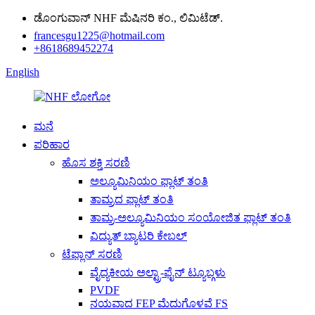
ಡೊಂಗುವಾನ್ NHF ಮೆಷಿನರಿ ಕಂ., ಲಿಮಿಟೆಡ್.
francesgu1225@hotmail.com
+8618689452274
English
ಮನೆ
ಪರಿಹಾರ
ಹೊಸ ಶಕ್ತಿ ಸರಣಿ
ಅಲ್ಯೂಮಿನಿಯಂ ಫ್ಲಾಟ್ ತಂತಿ
ತಾಮ್ರದ ಫ್ಲಾಟ್ ತಂತಿ
ತಾಮ್ರ-ಅಲ್ಯೂಮಿನಿಯಂ ಸಂಯೋಜಿತ ಫ್ಲಾಟ್ ತಂತಿ
ವಿದ್ಯುತ್ ಬ್ಯಾಟರಿ ಕೇಬಲ್
ಟೆಫ್ಲಾನ್ ಸರಣಿ
ವೈದ್ಯಕೀಯ ಅಲ್ಟ್ರಾ-ಫೈನ್ ಟ್ಯೂಬ್ಗಳು
PVDF
ನಯವಾದ FEP ಮೆದುಗೊಳವೆ FS