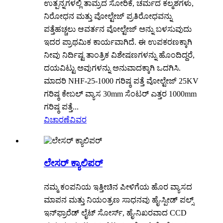
ಉತ್ಪನ್ನಗಳಲ್ಲಿ ತಾಮ್ರದ ಸೋರಿಕೆ, ಚರ್ಮದ ಕಲ್ಮಶಗಳು,
ನಿರೋಧನ ಮತ್ತು ವೋಲ್ಟೇಜ್ ಪ್ರತಿರೋಧವನ್ನು
ಪತ್ತೆಹಚ್ಚಲು ಆವರ್ತನ ವೋಲ್ಟೇಜ್ ಅನ್ನು ಬಳಸುವುದು
ಇದರ ಪ್ರಾಥಮಿಕ ಕಾರ್ಯವಾಗಿದೆ. ಈ ಉಪಕರಣಕ್ಕಾಗಿ
ನೀವು ನಿರ್ದಿಷ್ಟ ತಾಂತ್ರಿಕ ವಿಶೇಷಣಗಳನ್ನು ಹೊಂದಿದ್ದರೆ,
ದಯವಿಟ್ಟು ಅವುಗಳನ್ನು ಅನುವಾದಕ್ಕಾಗಿ ಒದಗಿಸಿ.
ಮಾದರಿ NHF-25-1000 ಗರಿಷ್ಠ ಪತ್ತೆ ವೋಲ್ಟೇಜ್ 25KV
ಗರಿಷ್ಠ ಕೇಬಲ್ ವ್ಯಾಸ 30mm ಸೆಂಟರ್ ಎತ್ತರ 1000mm
ಗರಿಷ್ಠ ಪತ್ತೆ...
ವಿಚಾರಣೆ
ವಿವರ
ಲೇಸರ್ ಕ್ಯಾಲಿಪರ್
ನಮ್ಮ ಕಂಪನಿಯ ಇತ್ತೀಚಿನ ಪೀಳಿಗೆಯ ಹೊರ ವ್ಯಾಸದ
ಮಾಪನ ಮತ್ತು ನಿಯಂತ್ರಣ ಸಾಧನವು ಹೈ-ಸ್ಪೀಡ್ ಪಲ್ಸ್
ಇನ್‌ಫ್ರಾರೆಡ್ ಲೈಟ್ ಸೋರ್ಸ್, ಹೈ-ನಿಖರವಾದ CCD